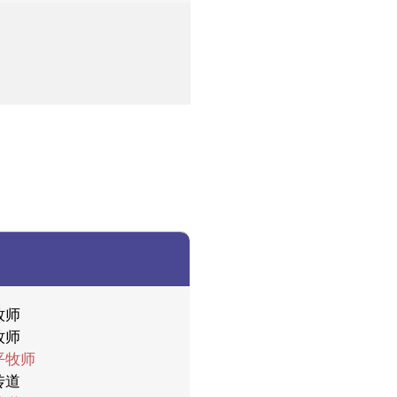
牧师
牧师
平牧师
传道