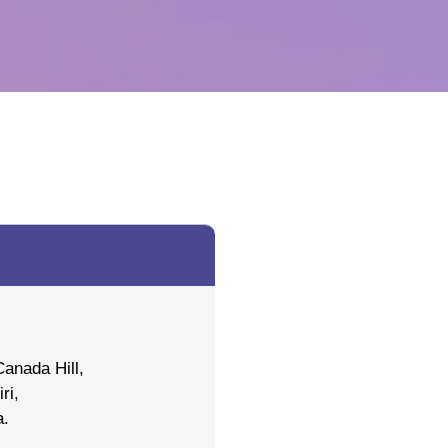
）
anada Hill,
ri,
a.